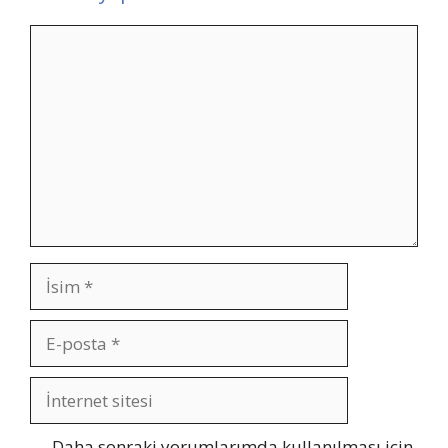
Yorum
İsim
E-
posta
İnternet
sitesi
Daha sonraki yorumlarımda kullanılması için