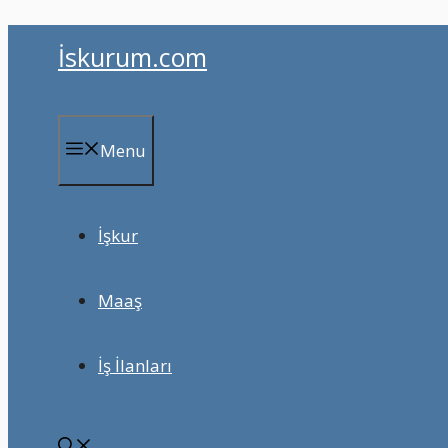
İçeriğe
İskurum.com
atla
Menu
İşkur
Maaş
İş İlanları