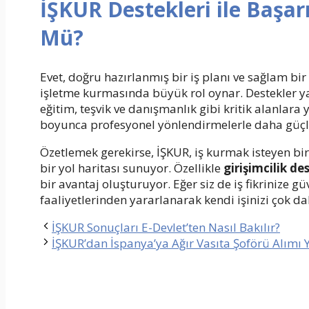
İŞKUR Destekleri ile Başa
Mü?
Evet, doğru hazırlanmış bir iş planı ve sağlam bir s
işletme kurmasında büyük rol oynar. Destekler y
eğitim, teşvik ve danışmanlık gibi kritik alanlara y
boyunca profesyonel yönlendirmelerle daha güçlü
Özetlemek gerekirse, İŞKUR, iş kurmak isteyen 
bir yol haritası sunuyor. Özellikle
girişimcilik de
bir avantaj oluşturuyor. Eğer siz de iş fikrinize
faaliyetlerinden yararlanarak kendi işinizi çok dah
İŞKUR Sonuçları E-Devlet’ten Nasıl Bakılır?
İŞKUR’dan İspanya’ya Ağır Vasıta Şoförü Alımı 