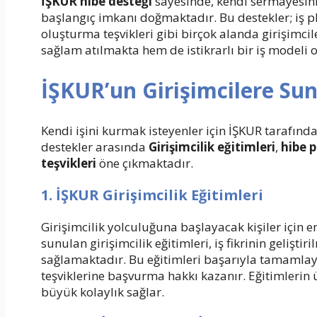
İŞKUR hibe desteği
sayesinde, kendi sermayesini 
başlangıç imkanı doğmaktadır. Bu destekler; iş p
oluşturma teşvikleri gibi birçok alanda girişimci
sağlam atılmakta hem de istikrarlı bir iş model
İŞKUR’un Girişimcilere Su
Kendi işini kurmak isteyenler için İŞKUR tarafında
destekler arasında
Girişimcilik eğitimleri
,
hibe 
teşvikleri
öne çıkmaktadır.
1. İŞKUR Girişimcilik Eğitimleri
Girişimcilik yolculuğuna başlayacak kişiler için 
sunulan girişimcilik eğitimleri, iş fikrinin gelişt
sağlamaktadır. Bu eğitimleri başarıyla tamamlay
teşviklerine başvurma hakkı kazanır. Eğitimlerin üc
büyük kolaylık sağlar.