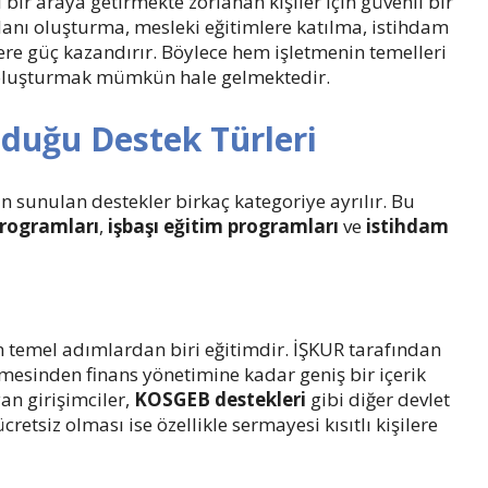
bir araya getirmekte zorlanan kişiler için güvenli bir
lanı oluşturma, mesleki eğitimlere katılma, istihdam
lere güç kazandırır. Böylece hem işletmenin temelleri
i oluşturmak mümkün hale gelmektedir.
nduğu Destek Türleri
n sunulan destekler birkaç kategoriye ayrılır. Bu
programları
,
işbaşı eğitim programları
ve
istihdam
en temel adımlardan biri eğitimdir. İŞKUR tarafından
irilmesinden finans yönetimine kadar geniş bir içerik
an girişimciler,
KOSGEB destekleri
gibi diğer devlet
retsiz olması ise özellikle sermayesi kısıtlı kişilere