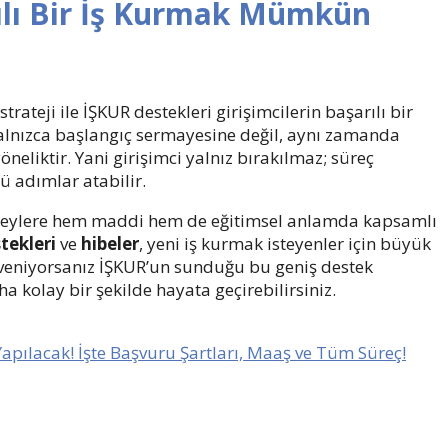
rılı Bir İş Kurmak Mümkün
trateji ile İŞKUR destekleri girişimcilerin başarılı bir
alnızca başlangıç sermayesine değil, aynı zamanda
öneliktir. Yani girişimci yalnız bırakılmaz; süreç
 adımlar atabilir.
bireylere hem maddi hem de eğitimsel anlamda kapsamlı
stekleri
ve
hibeler
, yeni iş kurmak isteyenler için büyük
 güveniyorsanız İŞKUR’un sunduğu bu geniş destek
a kolay bir şekilde hayata geçirebilirsiniz.
Yapılacak! İşte Başvuru Şartları, Maaş ve Tüm Süreç!