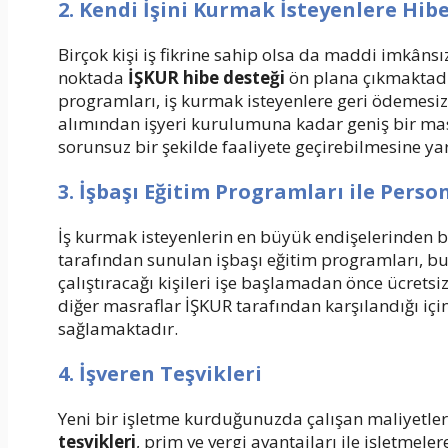
2. Kendi İşini Kurmak İsteyenlere Hib
Birçok kişi iş fikrine sahip olsa da maddi imkânsı
noktada
İŞKUR hibe desteği
ön plana çıkmaktadır
programları, iş kurmak isteyenlere geri ödemesi
alımından işyeri kurulumuna kadar geniş bir masr
sorunsuz bir şekilde faaliyete geçirebilmesine ya
3. İşbaşı Eğitim Programları ile Perso
İş kurmak isteyenlerin en büyük endişelerinden bi
tarafından sunulan işbaşı eğitim programları, bu 
çalıştıracağı kişileri işe başlamadan önce ücretsi
diğer masraflar İŞKUR tarafından karşılandığı için
sağlamaktadır.
4. İşveren Teşvikleri
Yeni bir işletme kurduğunuzda çalışan maliyetle
teşvikleri
, prim ve vergi avantajları ile işletmele