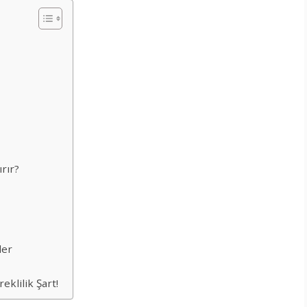
rır?
ler
?
klilik Şart!