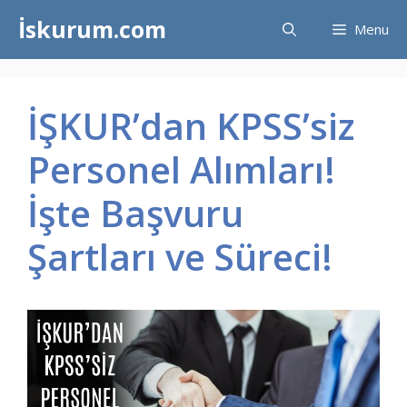
İçeriğe
İskurum.com
Menu
atla
İŞKUR’dan KPSS’siz
Personel Alımları!
İşte Başvuru
Şartları ve Süreci!