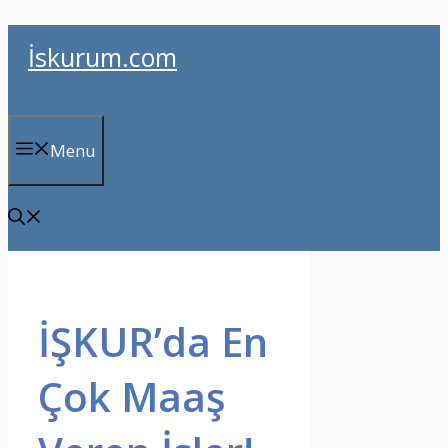
İçeriğe
İskurum.com
atla
Menu
İŞKUR’da En
Çok Maaş