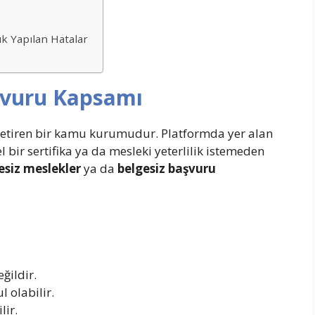
ık Yapılan Hatalar
şvuru Kapsamı
a getiren bir kamu kurumudur. Platformda yer alan
l bir sertifika ya da mesleki yeterlilik istemeden
esiz meslekler
ya da
belgesiz başvuru
ğildir.
l olabilir.
lir.