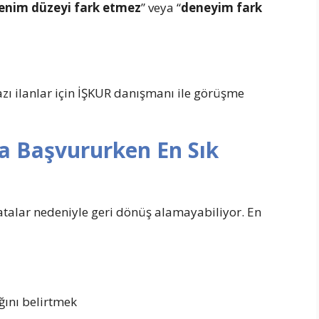
enim düzeyi fark etmez
” veya “
deneyim fark
azı ilanlar için İŞKUR danışmanı ile görüşme
ra Başvururken En Sık
atalar nedeniyle geri dönüş alamayabiliyor. E
n
ını belirtmek