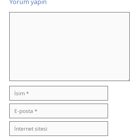
Yorum yapın
Yorum
İsim
E-
posta
İnternet
sitesi