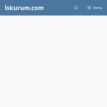
İçeriğe
İskurum.com
Menu
atla