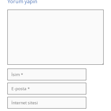
Yorum yapın
Yorum
İsim
E-
posta
İnternet
sitesi