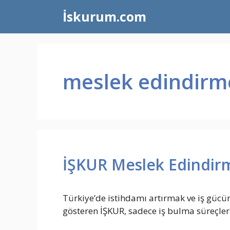
İçeriğe
İskurum.com
atla
meslek edindirme
İŞKUR Meslek Edindirm
Türkiye’de istihdamı artırmak ve iş gücün
gösteren İŞKUR, sadece iş bulma süreçle