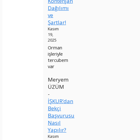
Kontenjan
Dağılımı
ve
Şartlar!
Kasım
19,
2025
Orman
işleriyle
tercubem
var
Meryem
ÜZÜM
-
İŞKUR’dan
Bekçi
Başvurusu
Nasıl
Yapılır?
Kasım