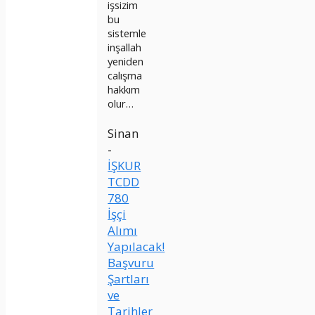
işsizim
bu
sistemle
inşallah
yeniden
calışma
hakkım
olur…
Sinan
-
İŞKUR
TCDD
780
İşçi
Alımı
Yapılacak!
Başvuru
Şartları
ve
Tarihler