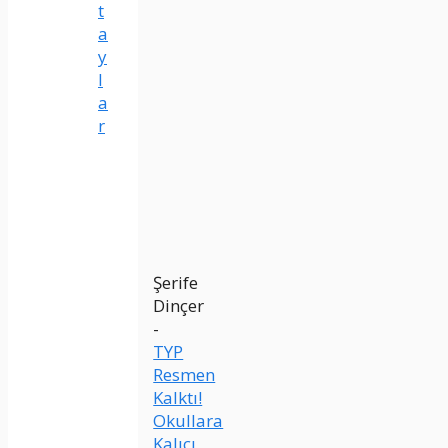
t
a
y
l
a
r
Şerife
Dinçer
-
TYP
Resmen
Kalktı!
Okullara
Kalıcı