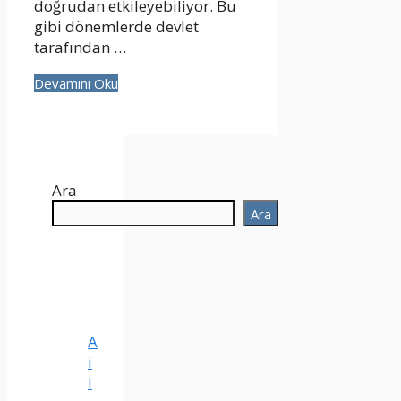
doğrudan etkileyebiliyor. Bu
gibi dönemlerde devlet
tarafından …
Devamını Oku
Ara
Ara
A
i
l