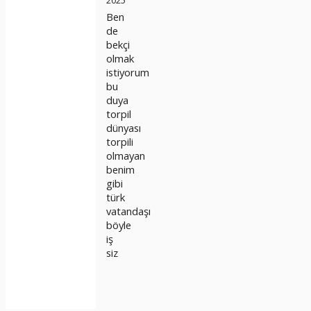
2025
Ben
de
bekçi
olmak
istiyorum
bu
duya
torpil
dünyası
torpili
olmayan
benim
gibi
türk
vatandaşı
böyle
iş
siz