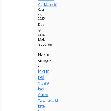
Açıklandı!
Kasım
22,
2025
Düz
içi
calış
Mak
istiyorum
Harun
şimşek
-
İŞKUR
DSİ
1.389
İşçi
Alımı
Yapılacak!
İşte