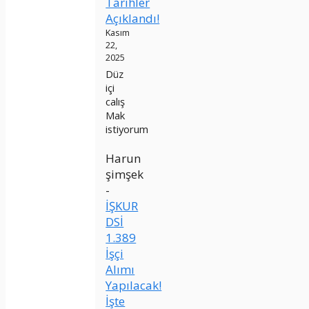
Tarihler
Açıklandı!
Kasım
22,
2025
Düz
içi
calış
Mak
istiyorum
Harun
şimşek
-
İŞKUR
DSİ
1.389
İşçi
Alımı
Yapılacak!
İşte