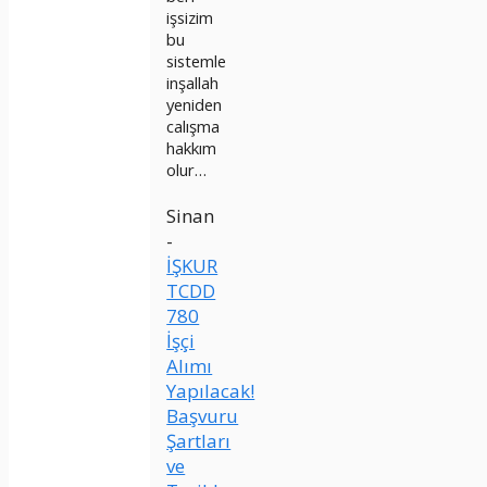
işsizim
bu
sistemle
inşallah
yeniden
calışma
hakkım
olur…
Sinan
-
İŞKUR
TCDD
780
İşçi
Alımı
Yapılacak!
Başvuru
Şartları
ve