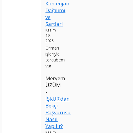
Kontenjan
Dağılımı
ve
Şartlar!
Kasım
19,
2025
Orman
işleriyle
tercubem
var
Meryem
ÜZÜM
-
İŞKUR’dan
Bekçi
Başvurusu
Nasıl
Yapılır?
Kasım