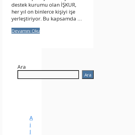
destek kurumu olan İŞKUR,
her yıl on binlerce kişiyi işe
yerleştiriyor. Bu kapsamda …
Devamını Oku
Ara
Ara
A
i
l