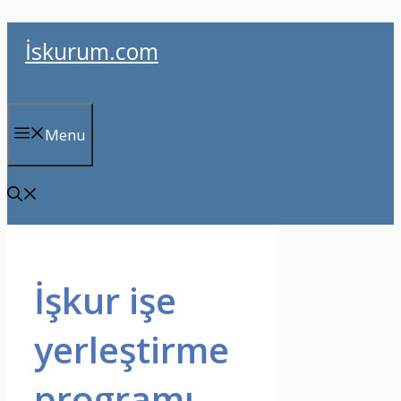
İçeriğe
İskurum.com
atla
Menu
İşkur işe
yerleştirme
programı